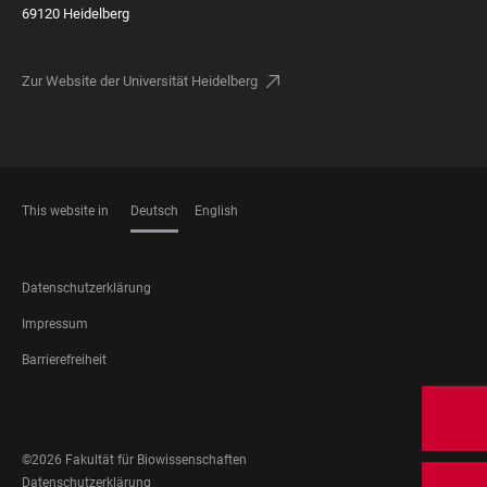
69120 Heidelberg
Zur Website der Universität Heidelberg
This website in
Deutsch
English
SPRACHEN
FOOTER
Datenschutzerklärung
LEGAL
Impressum
Barrierefreiheit
FOOTER
SOCIAL
©2026 Fakultät für Biowissenschaften
MEDIA
FOOTER
Datenschutzerklärung