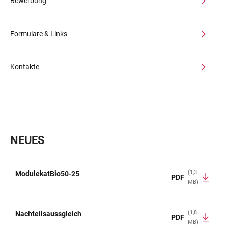
Bewerbung
Formulare & Links
Kontakte
NEUES
(1,3
ModulekatBio50-25
PDF
MB)
TABELLE
(1,8
Nachteilsaussgleich
PDF
MB)