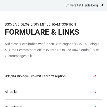
Universität Heidelberg
ZUM
HAUPTNAVIGATION
WEBSEITENSUCHE
LINKS
HAUPTINHALT
ÖFFNEN
ÖFFNEN
ZUR
BARRIEREFREIHEIT
BSC/BA BIOLOGIE 50% MIT LEHRAMTSOPTION
FORMULARE & LINKS
Auf dieser Seite haben wir für den Studiengang "BSc/BA Biologie
50% mit Lehramtsoption" relevante Links und Downloads für Sie
zusammengestellt.
BSc/BA Biologie 50% mit Lehramtsoption
Aktuelles