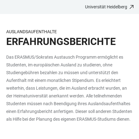
Universität Heidelberg
ZUM
HAUPTNAVIGATION
WEBSEITENSUCHE
LINKS
HAUPTINHALT
ÖFFNEN
ÖFFNEN
ZUR
BARRIEREFREIHEIT
AUSLANDSAUFENTHALTE
ERFAHRUNGSBERICHTE
Das ERASMUS/Sokrates Austausch Programm ermöglicht es
Studenten, im europäischen Ausland zu studieren, ohne
Studiengebühren bezahlen zu müssen und unterstützt den
Aufenthalt mit einem monatlichen Stipendium. Es erleichtert
weiterhin, dass Leistungen, die im Ausland erbracht wurden, an
der Heimatuniversität anerkannt werden. Alle teilnehmenden
Studenten müssen nach Beendigung ihres Auslandsaufenthaltes
einen Erfahrungsbericht anfertigen. Dieser soll anderen Studenten
als Hilfe bei der Planung des eigenen ERASMUS-Studiums dienen.