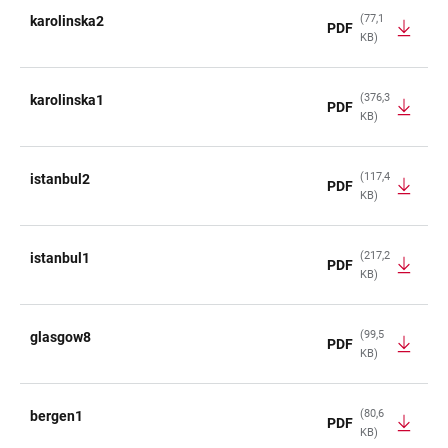
(77,1
karolinska2
PDF
KB)
(376,3
karolinska1
PDF
KB)
(117,4
istanbul2
PDF
KB)
(217,2
istanbul1
PDF
KB)
(99,5
glasgow8
PDF
KB)
(80,6
bergen1
PDF
KB)