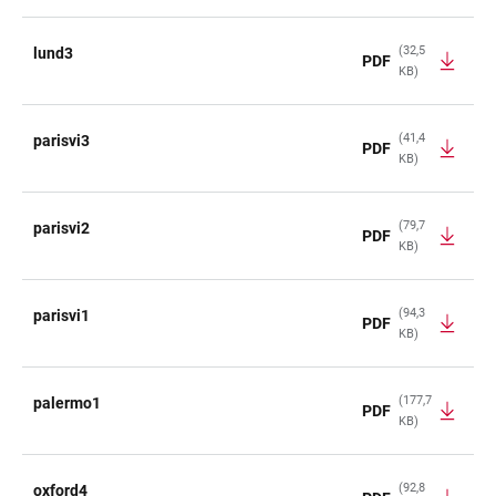
(32,5
lund3
PDF
KB)
(41,4
parisvi3
PDF
KB)
(79,7
parisvi2
PDF
KB)
(94,3
parisvi1
PDF
KB)
(177,7
palermo1
PDF
KB)
(92,8
oxford4