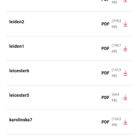
KB)
(378,3
leiden2
PDF
KB)
(149,7
leiden1
PDF
KB)
(141,9
leicester6
PDF
KB)
(64,4
leicester5
PDF
KB)
(124,3
karolinska7
PDF
KB)