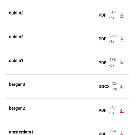
(61,2
dublin3
PDF
KB)
(280,8
dublin2
PDF
KB)
(58,5
dublin1
PDF
KB)
(20
bergen3
DOCX
KB)
(34,7
bergen2
PDF
KB)
(72,4
amsterdam1
PDF