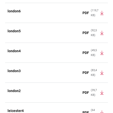
(119,7
london6
PDF
KB)
(92,5
london5
PDF
KB)
(49,5
london4
PDF
KB)
(83,4
london3
PDF
KB)
(39,7
london2
PDF
KB)
(64
leicester4
PDF