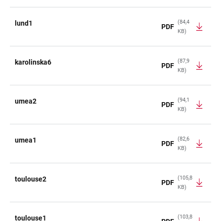
(84,4
lund1
PDF
KB)
(87,9
karolinska6
PDF
KB)
(94,1
umea2
PDF
KB)
(82,6
umea1
PDF
KB)
(105,8
toulouse2
PDF
KB)
(103,8
toulouse1