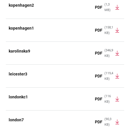
(1,3
kopenhagen2
PDF
MB)
(158,1
kopenhagen1
PDF
KB)
(346,9
karolinska9
PDF
KB)
(119,4
leicester3
PDF
KB)
(116
londonkc1
PDF
KB)
(90,3
london7
PDF
KB)