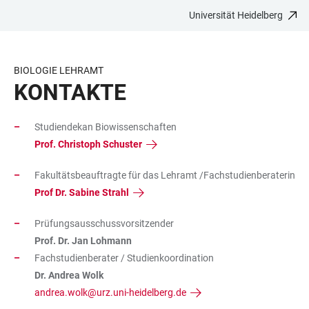
Universität Heidelberg
ZUM
HAUPTNAVIGATION
WEBSEITENSUCHE
LINKS
HAUPTINHALT
ÖFFNEN
ÖFFNEN
ZUR
BARRIEREFREIHEIT
BIOLOGIE LEHRAMT
KONTAKTE
Studiendekan Biowissenschaften
Prof. Christoph Schuster
Fakultätsbeauftragte für das Lehramt /Fachstudienberaterin
Prof Dr. Sabine Strahl
Prüfungsausschussvorsitzender
Prof. Dr. Jan Lohmann
Fachstudienberater / Studienkoordination
Dr. Andrea Wolk
andrea.wolk@urz.uni-heidelberg.de