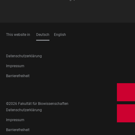
This website in
Deutsch
English
SPRACHEN
FOOTER
Datenschutzerklärung
LEGAL
Impressum
Barrierefreiheit
FOOTER
SOCIAL
©2026 Fakultät für Biowissenschaften
MEDIA
FOOTER
Datenschutzerklärung
LEGAL
Impressum
Barrierefreiheit