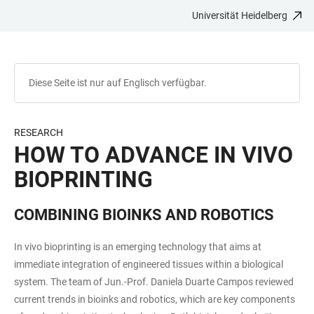
Universität Heidelberg
ZUM
HAUPTNAVIGATION
WEBSEITENSUCHE
LINKS
HAUPTINHALT
ÖFFNEN
ÖFFNEN
ZUR
BARRIEREFREIHEIT
Diese Seite ist nur auf Englisch verfügbar.
RESEARCH
HOW TO ADVANCE IN VIVO
BIOPRINTING
COMBINING BIOINKS AND ROBOTICS
In vivo bioprinting is an emerging technology that aims at
immediate integration of engineered tissues within a biological
system. The team of Jun.-Prof. Daniela Duarte Campos reviewed
current trends in bioinks and robotics, which are key components