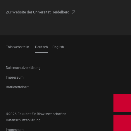
Zur Website der Universität Heidelberg
This website in
Deutsch
English
SPRACHEN
FOOTER
Datenschutzerklärung
LEGAL
Impressum
Barrierefreiheit
FOOTER
SOCIAL
©2026 Fakultät für Biowissenschaften
MEDIA
FOOTER
Datenschutzerklärung
LEGAL
Impressum