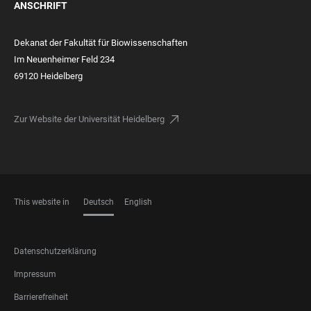
ANSCHRIFT
Dekanat der Fakultät für Biowissenschaften
Im Neuenheimer Feld 234
69120 Heidelberg
Zur Website der Universität Heidelberg
This website in
Deutsch
English
SPRACHEN
FOOTER
Datenschutzerklärung
LEGAL
Impressum
Barrierefreiheit