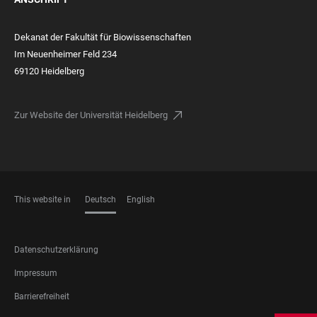
Dekanat der Fakultät für Biowissenschaften
Im Neuenheimer Feld 234
69120 Heidelberg
Zur Website der Universität Heidelberg
This website in
Deutsch
English
SPRACHEN
FOOTER
Datenschutzerklärung
LEGAL
Impressum
Barrierefreiheit