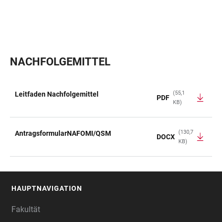
NACHFOLGEMITTEL
(55,1
Leitfaden Nachfolgemittel
PDF
KB)
TABELLE
(130,7
AntragsformularNAFOMI/QSM
DOCX
KB)
HAUPTNAVIGATION
FOOTER
Fakultät