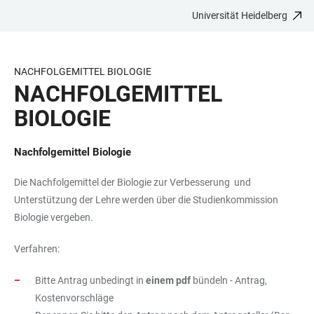
Universität Heidelberg
ZUM
HAUPTNAVIGATION
WEBSEITENSUCHE
LINKS
HAUPTINHALT
ÖFFNEN
ÖFFNEN
ZUR
BARRIEREFREIHEIT
NACHFOLGEMITTEL BIOLOGIE
NACHFOLGEMITTEL
BIOLOGIE
Nachfolgemittel Biologie
Die Nachfolgemittel der Biologie zur Verbesserung und
Unterstützung der Lehre werden über die Studienkommission
Biologie vergeben.
Verfahren:
Bitte Antrag unbedingt in
einem pdf
bündeln - Antrag,
Kostenvorschläge