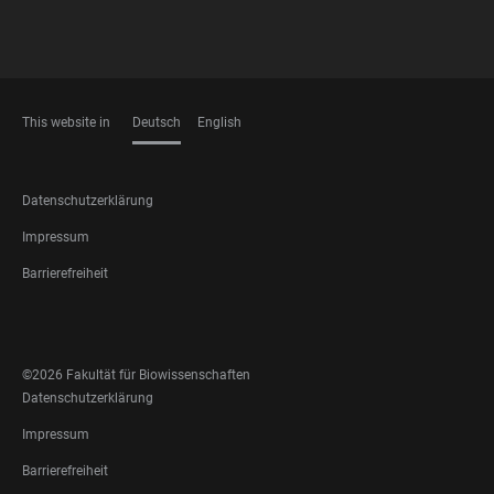
This website in
Deutsch
English
SPRACHEN
FOOTER
Datenschutzerklärung
LEGAL
Impressum
Barrierefreiheit
FOOTER
SOCIAL
©2026 Fakultät für Biowissenschaften
MEDIA
FOOTER
Datenschutzerklärung
LEGAL
Impressum
Barrierefreiheit